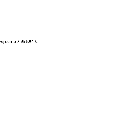
ovej sume
7 956,94 €
.