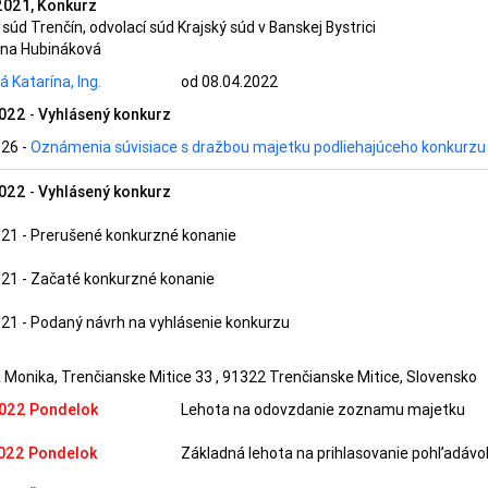
021, Konkurz
súd Trenčín, odvolací súd Krajský súd v Banskej Bystrici
ana Hubináková
 Katarína, Ing.
od
08.04.2022
2022
-
Vyhlásený konkurz
026
-
Oznámenia súvisiace s dražbou majetku podliehajúceho konkurzu
2022
-
Vyhlásený konkurz
021
-
Prerušené konkurzné konanie
021
-
Začaté konkurzné konanie
021
-
Podaný návrh na vyhlásenie konkurzu
Monika, Trenčianske Mitice 33 , 91322 Trenčianske Mitice, Slovensko
2022
Pondelok
Lehota na odovzdanie zoznamu majetku
022
Pondelok
Základná lehota na prihlasovanie pohľadávo