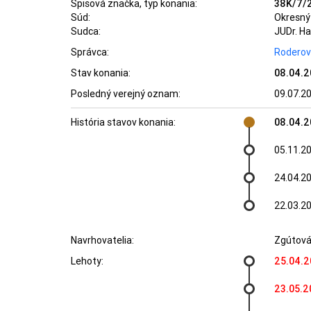
Spisová značka, typ konania:
38K/7/2
Súd:
Okresný 
Sudca:
JUDr. H
Správca:
Roderová
Stav konania:
08.04.
Posledný verejný oznam:
09.07.2
História stavov konania:
08.04.
05.11.2
24.04.2
22.03.2
Navrhovatelia:
Zgútová 
Lehoty:
25.04.
23.05.2