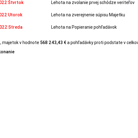
022
Štvrtok
Lehota na zvolanie prvej schôdze veriteľov
022
Utorok
Lehota na zverejnenie súpisu Majetku
2022
Streda
Lehota na Popieranie pohľadávok
, majetok v hodnote
568 243,43 €
a pohľadávky proti podstate v celk
konanie