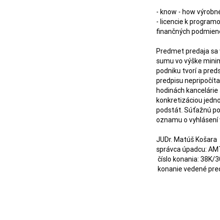
- know - how výrobn
- licencie k progra
finančných podmieno
Predmet predaja sa 
sumu vo výške minim
podniku tvorí a pre
predpisu nepripočíta
hodinách kancelárie
konkretizáciou jedno
podstát. Súťažnú po
oznamu o vyhlásení 
JUDr. Matúš Košara

správca úpadcu: AMT 
 číslo konania: 38K/30/2025
