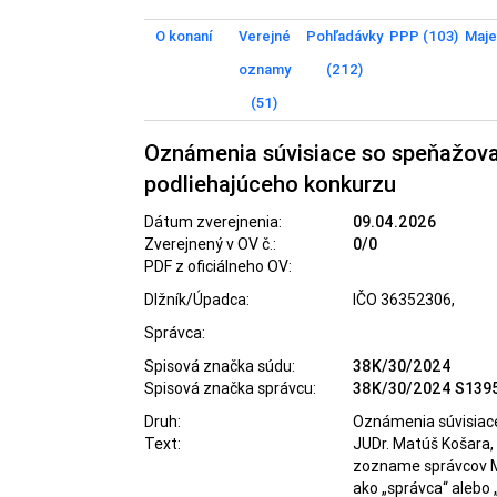
O konaní
Verejné
Pohľadávky
PPP (103)
Maje
oznamy
(212)
(51)
Oznámenia súvisiace so speňažov
podliehajúceho konkurzu
Dátum zverejnenia:
09.04.2026
Zverejnený v OV č.:
0/0
PDF z oficiálneho OV:
Dlžník/Úpadca:
IČO 36352306,
Správca:
Spisová značka súdu:
38K/30/2024
Spisová značka správcu:
38K/30/2024 S139
Druh:
Oznámenia súvisiac
Text:
JUDr. Matúš Košara, 
zozname správcov Min
ako „správca“ alebo 