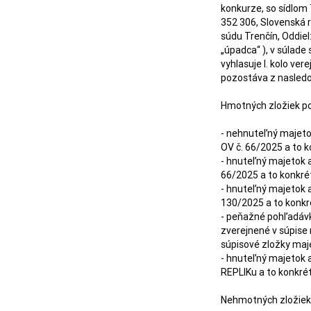
konkurze, so sídlom
352 306, Slovenská 
súdu Trenčín, Oddiel: 
„úpadca“ ), v súlad
vyhlasuje I. kolo ve
pozostáva z nasledo
Hmotných zložiek pod
- nehnuteľný majetok
OV č. 66/2025 a to k
- hnuteľný majetok a
66/2025 a to konkrét
- hnuteľný majetok a
130/2025 a to konkré
- peňažné pohľadávky
zverejnené v súpise 
súpisové zložky majet
- hnuteľný majetok a
REPLIKu a to konkrét
Nehmotných zložiek p