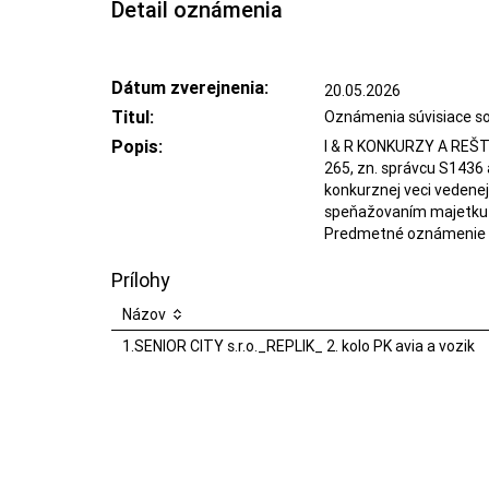
Detail oznámenia
Dátum zverejnenia:
20.05.2026
Titul:
Oznámenia súvisiace s
Popis:
I & R KONKURZY A REŠTRUK
265, zn. správcu S1436 a
konkurznej veci vedenej
speňažovaním majetku p
Predmetné oznámenie t
Prílohy
Názov
1.SENIOR CITY s.r.o._REPLIK_ 2. kolo PK avia a vozik