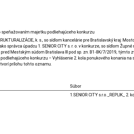
o speňažovaním majetku podliehajúceho konkurzu
TURALIZÁCIE, k. s., so sídlom kancelárie pre Bratislavský kraj: Mostová
ko správca úpadcu 1. SENIOR CITY s. r. o. v konkurze, so sídlom Župné n
 pred Mestským súdom Bratislava III pod sp. zn. B1-8K/7/2019, týmto z
odliehajúceho konkurzu – Vyhlásenie 2. kola ponukového konania na s
vorí prílohu tohto oznamu.
Súbor
1.SENIOR CITY s.r.o._REPLIK_ 2. ko