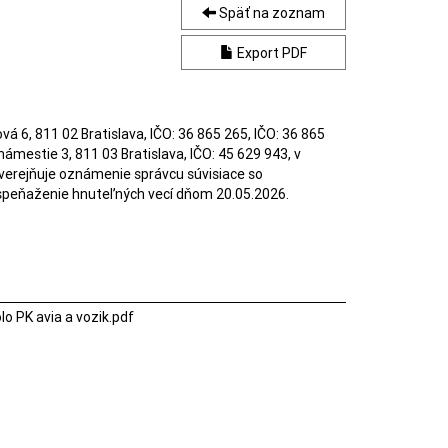
Späť na zoznam
Export PDF
 6, 811 02 Bratislava, IČO: 36 865 265, IČO: 36 865 
ámestie 3, 811 03 Bratislava, IČO: 45 629 943, v 
verejňuje oznámenie správcu súvisiace so 
peňaženie hnuteľných vecí dňom 20.05.2026. 
lo PK avia a vozik.pdf