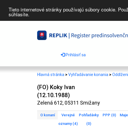
Tieto internetové stránky používajú súbory cookie. Pou
súhlasíte.
Prihlásiť sa
Hlavná stránka
>
Vyhľadávanie konania
>
Oddlženi
(FO) Koky Ivan
(12.10.1988)
Zelená 612, 05311 Smižany
O konaní
Verejné
Pohľadávky
PPP (0)
Maje
oznamy (4)
(0)