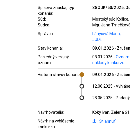
Spisová značka, typ
88OdK/50/2025, Od
konania:
Súd:
Mestský súd Košice, 
Sudca:
Mgr. Jana Trnečkov
Správca:
Lányiová Mária,
JUDr.
Stav konania:
09.01.2026
-
Zrušen
Posledný verejný
08.01.2026
-
Oznam o
oznam:
náklady konkurzu
História stavov konania:
09.01.2026
-
Zrušen
12.06.2025
-
Vyhláse
28.05.2025
-
Podaný 
Navrhovatelia:
Koky Ivan, Zelená 6
Návrh na vyhlásenie
Stiahnuť
konkurzu: