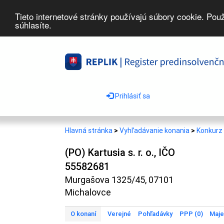
Tieto internetové stránky používajú súbory cookie. Pou
súhlasíte.
Prihlásiť sa
Hlavná stránka
>
Vyhľadávanie konania
>
Konkurz 
(PO) Kartusia s. r. o., IČO
55582681
Murgašova 1325/45, 07101
Michalovce
O konaní
Verejné
Pohľadávky
PPP (0)
Maje