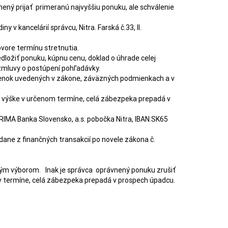
 zmluvy o postúpení pohľadávky.

 v termíne, celá zábezpeka prepadá v prospech úpadcu.  