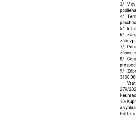
3/	V dvadsiatom ôsmom kole ponuky platí najvyššia ponuka.  Správca je oprávnený prijať  primeranú najvyššiu ponuku, ale schválenie 
podlieha
4/	Termín predloženia ponuky je určený najneskôr dňa 05.02.2026 do 09,oo hodiny v kancelárií správcu, Nitra. Farská č.33, II. 
poschodi
5/	Informáciu podá správca v kancelári, po telefonickom, alebo mailovom dohovore termínu stretnutia.

6/	Záujemca je povinný v zalepenej obálke s označením „PONUKA  ZE-PRA“ predložiť ponuku, kúpnu cenu, doklad o úhrade celej 
zábezpek
7/	Ponuky sa môže zúčastniť fyzická osoba, alebo právnická osoba, za podmienok uvedených v zákone, záväzných podmienkach a v 
zápisnici
8/	Cena zábezpeky je po 5.000 Eur a v prípade neuhradenia kúpnej ceny v plnej výške v určenom termíne, celá zábezpeka prepadá v 
prospech
9/	Zábezpeka musí byť uhradená najneskôr dňa 03.02.2026 na účte správcu PRIMA Banka Slovensko, a.s. pobočka Nitra, IBAN:SK65 
3100 000
	Vrátená zábezpeka bude ponížená o nárok z hodnoty zábezpeky v zmysle dane z finančných transakcií po novele zákona č. 
279/2024
Neuhrade
10/	Kúpnu cenu musí záujemca uhradiť do 15 dní po schválení  ponuky veriteľským výborom.   Inak je správca  oprávnený ponuku zrušiť 
a vyhlás
PSD, k.s