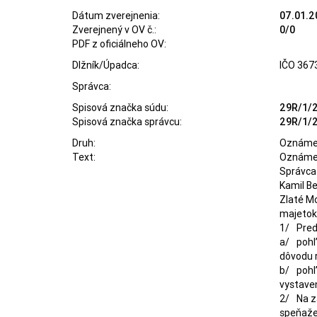
Dátum zverejnenia:
07.01.2
Zverejnený v OV č.:
0/0
PDF z oficiálneho OV:
Dlžník/Úpadca:
IČO 367
Správca:
Spisová značka súdu:
29R/1/
Spisová značka správcu:
29R/1/
Druh:
Oznámen
Text:
Oznámeni
Správca 
Kamil Be
Zlaté Mo
majetok 
1/	Predmetom ponukového konania je speňaženie:

a/ 	pohľadávky voči dlžníkovi Bc. Dušan Rajtar, Sľažany 74, 951 74 Sľažany,  vo výške 1.161.781 Eur, konateľovi úpadcu, vzniknutá z 
dôvodu r
b/ 	pohľadávky voči dlžníkovi Bc. Dušan Rajtar, Sľažany 74, 951 74 Sľažany,  vo výške 1.311.598 Eur, vzniknutá z dôvodu úhrad faktúr 
vystaven
2/	Na základe rozhodnutia Veriteľského výboru podľa Zápisnice zo dňa 10.09.2025 bol správcovi uložený záväzný pokyn na 
speňažen