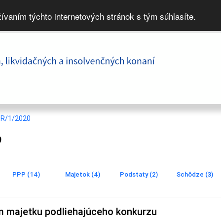
žívaním týchto internetových stránok s tým súhlasíte.
9R/1/2020
9
PPP (14)
Majetok (4)
Podstaty (2)
Schôdze (3)
m majetku podliehajúceho konkurzu