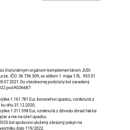
najúci štatutárnym orgánom komplementárom JUDr. 
rze,  IČO: 36 736 309, so sídlom 1. mája 1/B,   953 01 
8.07.2021. Do všeobecnej podstaty bol zaradený 
022 pod K036687.

ku dňu 31.12.2020,

tar a nie na účet úpadcu.

tníku číslo 119/2022.   
