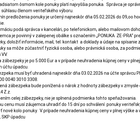
 súhlasu členom veriteľského výboru. 

e.

y, doložiť informácie, mail, tel. kontakt  a doklady a údaje na spísanie
 VV.

 účtu úpadcu. 

0 0040 3010 3308. 

 Z.z.

ním celej zábezpeky, nie je splnená podmienka tohto speňažovania.

iť nové kolo ponuky.  V prípade neuhradenia kúpnej ceny v plnej výške a
., SKP úpadcu
