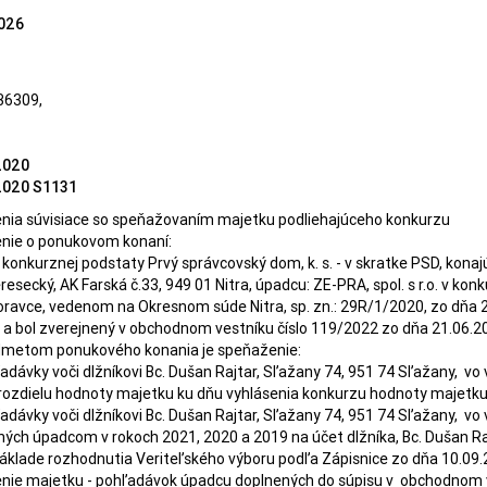
026
36309,
2020
2020 S1131
ia súvisiace so speňažovaním majetku podliehajúceho konkurzu
e o ponukovom konaní: 	

konkurznej podstaty Prvý správcovský dom, k. s. - v skratke PSD, ko
resecký, AK Farská č.33, 949 01 Nitra, úpadcu: ZE-PRA, spol. s r.o. v konku
ravce, vedenom na Okresnom súde Nitra, sp. zn.: 29R/1/2020, zo dňa 2
a bol zverejnený v obchodnom vestníku číslo 119/2022 zo dňa 21.06.2
ozdielu hodnoty majetku ku dňu vyhlásenia konkurzu hodnoty majetku 
ých úpadcom v rokoch 2021, 2020 a 2019 na účet dlžníka, Bc. Dušan Raj
ie majetku - pohľadávok úpadcu doplnených do súpisu v  obchodnom ves