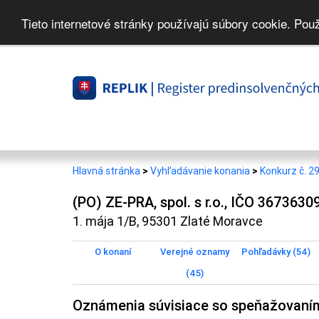
Tieto internetové stránky používajú súbory cookie. Pou
Hlavná stránka
>
Vyhľadávanie konania
>
Konkurz č. 2
(PO) ZE-PRA, spol. s r.o., IČO 3673630
1. mája 1/B, 95301 Zlaté Moravce
O konaní
Verejné oznamy
Pohľadávky (54)
(45)
Oznámenia súvisiace so speňažovaní